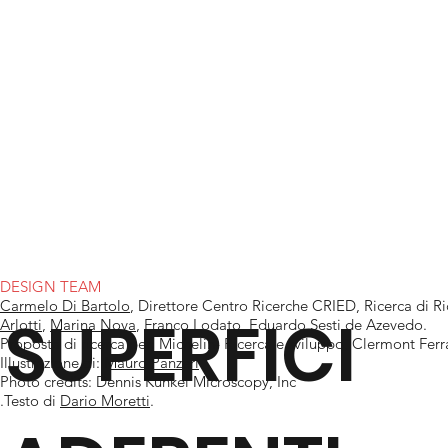
DESIGN TEAM
Carmelo Di Bartolo
, Direttore Centro Ricerche CRIED, Ricerca di R
SUPERFICI
Arlotti
,
Marina Nova
, Franco Lodato, Eduardo Sesti de Azevedo.
Proposta di ricerca per: Michelin- Ricerca e sviluppo, Clermont Fer
Illustrazione di:
Mauro Panzeri
Photo credits: Dennis Kunkel Microscopy, Inc
.Testo di
Dario Moretti
.